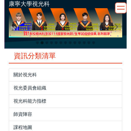
康寧大學視光科
跳
到
主
要
內
容
區
資訊分類清單
關於視光科
視光委員會組織
視光科能力指標
師資陣容
課程地圖