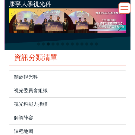
康寧大學視光科
跳
到
主
要
內
容
區
資訊分類清單
關於視光科
視光委員會組織
視光科能力指標
師資陣容
課程地圖