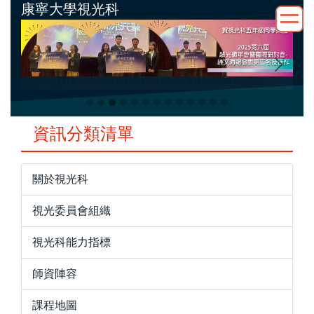
康寧大學視光科
跳
到
主
要
內
容
區
資訊分類清單
關於視光科
視光委員會組織
視光科能力指標
師資陣容
課程地圖