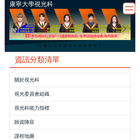
康寧大學視光科
跳
到
主
要
內
容
區
資訊分類清單
關於視光科
視光委員會組織
視光科能力指標
師資陣容
課程地圖