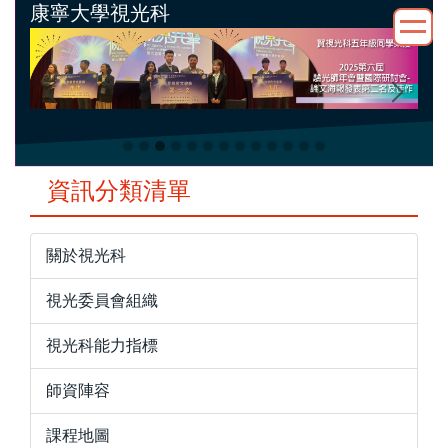
康寧大學視光科
跳
到
主
要
內
容
區
資訊分類清單
關於視光科
視光委員會組織
視光科能力指標
師資陣容
課程地圖