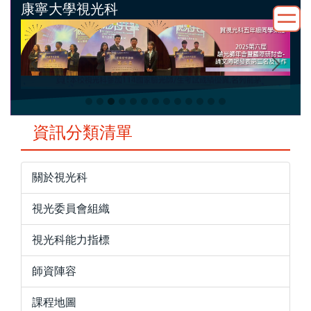
康寧大學視光科
跳
到
主
要
內
容
區
資訊分類清單
關於視光科
視光委員會組織
視光科能力指標
師資陣容
課程地圖