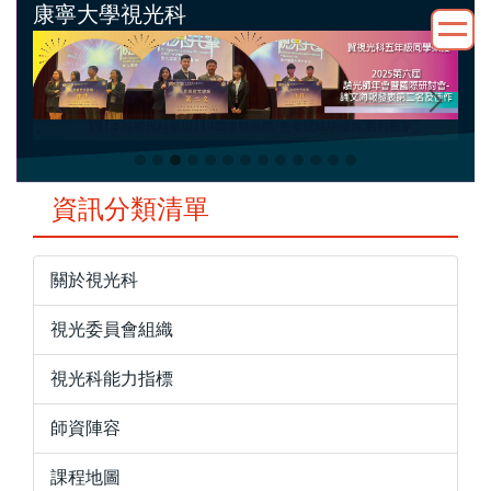
康寧大學視光科
跳
到
主
要
內
容
區
資訊分類清單
關於視光科
視光委員會組織
視光科能力指標
師資陣容
課程地圖