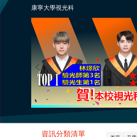
跳
康寧大學視光科
到
主
要
內
容
區
資訊分類清單