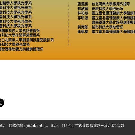
、587 聯絡信箱:opt@ukn.edu.tw
地址：114 台北市內湖區康寧路三段75巷137號