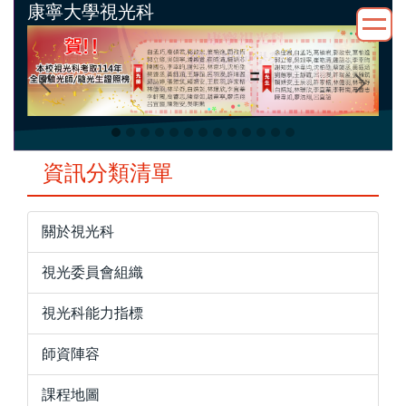
康寧大學視光科
跳
到
主
要
內
容
區
資訊分類清單
關於視光科
視光委員會組織
視光科能力指標
師資陣容
課程地圖